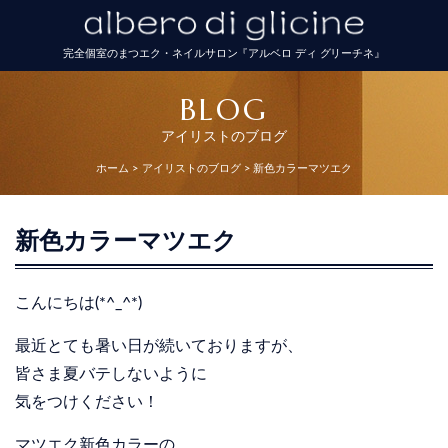
完全個室のまつエク・ネイルサロン『アルベロ ディ グリーチネ』
BLOG
アイリストのブログ
ホーム
アイリストのブログ
新色カラーマツエク
新色カラーマツエク
こんにちは(*^_^*)
最近とても暑い日が続いておりますが、
皆さま夏バテしないように
気をつけください！
マツエク新色カラーの